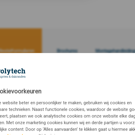
Bestelformulieren
Brochures
Montagehandleidin
nload Bestelformulier – Polytech – Keralit dakranden
Download Bestelformulier
okievoorkeuren
website beter en persoonlijker te maken, gebruiken wij cookies en
kbare technieken. Naast functionele cookies, waardoor de website g
eert, plaatsen we ook analytische cookies om onze website elke dag
en. Met onze marketing cookies kunnen wij en derde partijen u voorz
ijke content. Door op ‘Alles aanvaarden’ te klikken gaat u hiermee ak