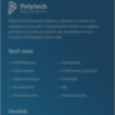
Polytech levert kunststof dakgoten, dakranden en luifels voor
nieuwbouw en renovatie. Onze producten worden montageklaar
geleverd en zijn licht van gewicht, dus eenvoudig en snel te
monteren. Dat bespaart je tijd en geld.
Snel naar
Prefab dakgoten
Prijsindicator
Proline dakgoot
Proefmonster aanvragen
Dakgoot vervangen
Downloads
Inmeetgarantie
FAQ
Inmeetinstructies
Verkoopadressen
Ontdek