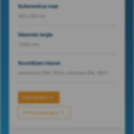
Buitenwerkse maat
265 x 250 mm
Maximale lengte
13500 mm
Beschikbare kleuren
verkeerswit (RAL 9016), crèmewit (RAL 9001)
Prijsindicator
Offerte aanvragen