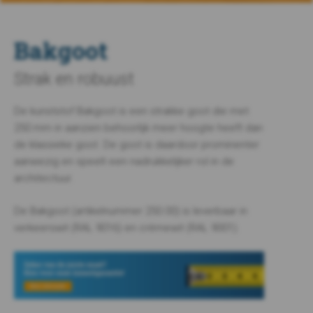
Bakgoot
Strak en robuust
De kunststof Bakgoot is een strakke goot die met
250 mm in aanzien behoorlijk meer hoogte heeft dan
de klassieke goot. De goot is daardoor prominenter
aanwezig en speelt een nadrukkelijker rol in de
architectuur.
De Bakgoot (artikelnummer 250.00) is leverbaar in
verkeerswit (RAL 9016) en crèmewit (RAL 9001).