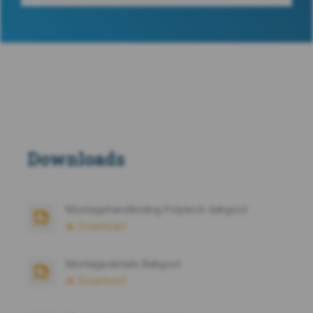
Downloads
Montagehandleiding Polytech dakgoot
Download
Montagedetails Bakgoot
Download