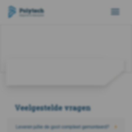
Veelgestelde vragen
Leveren jullie de goot compleet gemonteerd?