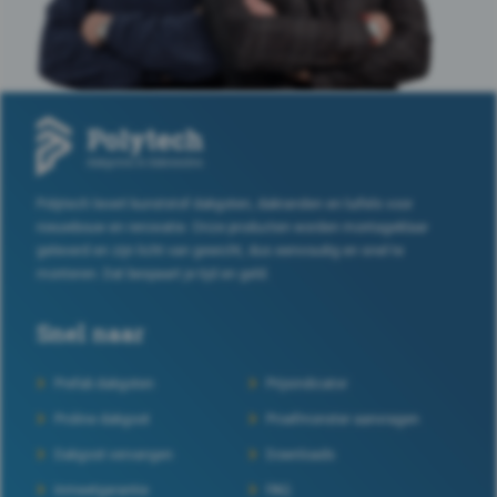
Polytech levert kunststof dakgoten, dakranden en luifels voor
nieuwbouw en renovatie. Onze producten worden montageklaar
geleverd en zijn licht van gewicht, dus eenvoudig en snel te
monteren. Dat bespaart je tijd en geld.
Snel naar
Prefab dakgoten
Prijsindicator
Proline dakgoot
Proefmonster aanvragen
Dakgoot vervangen
Downloads
Inmeetgarantie
FAQ