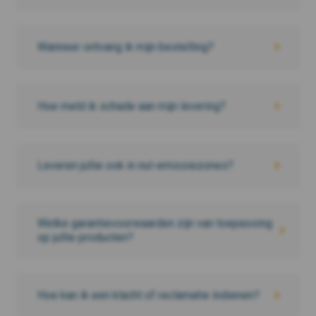
Wanneer ontvang ik mijn bestelling?
Hoe meld ik schade aan mijn levering?
Leveren jullie ook in nul-emissiezones?
Welke garantievoorwaarden zijn van toepassing
op jullie producten?
Hoe kan ik een klacht of reclamatie indienen?