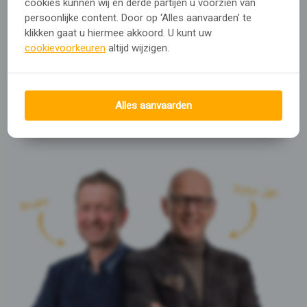
cookies kunnen wij en derde partijen u voorzien van
persoonlijke content. Door op ‘Alles aanvaarden’ te
Heb je advies nodig?
klikken gaat u hiermee akkoord. U kunt uw
cookievoorkeuren
altijd wijzigen.
Ga naar onze
Service & advies pagina
of
neem contact met ons op.
Alles aanvaarden
Contact opnemen