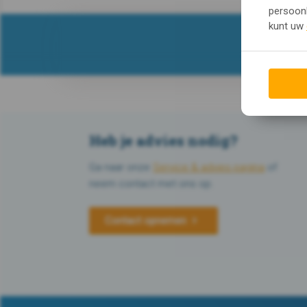
persoonl
kunt uw
Heb je advies nodig?
Ga naar onze
Service & advies pagina
of
neem contact met ons op.
Contact opnemen