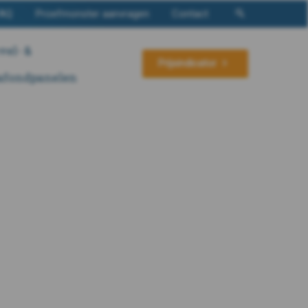
AQ
Proefmonster aanvragen
Contact
vel- &
Prijsindicator
afondpanelen