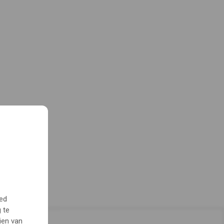
oed
 te
ien van