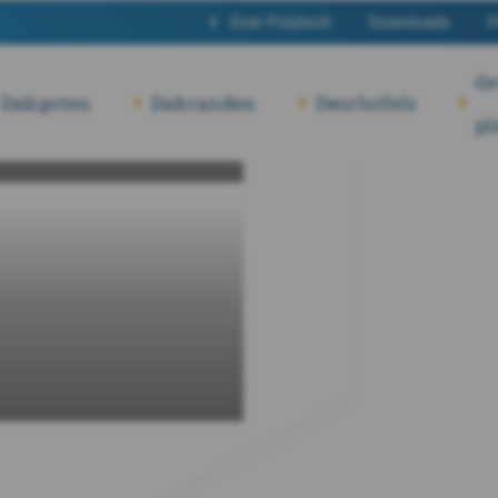
Over Polytech
Downloads
F
Ge
Dakgoten
Dakranden
Deurluifels
pl