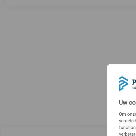
Uw co
Om onze 
vergelij
function
verbeter