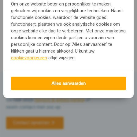
Om onze website beter en persoonlijker te maken,
logistieke afdeling houdt er dan zoveel mogelijk
gebruiken wij cookies en vergelijkbare technieken. Naast
rekening mee.
functionele cookies, waardoor de website goed
functioneert, plaatsen we ook analytische cookies om
onze website elke dag te verbeteren. Met onze marketing
cookies kunnen wij en derde partijen u voorzien van
Kan mijn bestelling ook later geleverd worden?
persoonlijke content. Door op ‘Alles aanvaarden’ te
klikken gaat u hiermee akkoord. U kunt uw
cookievoorkeuren
altijd wijzigen.
Alles aanvaarden
Heb je advies nodig?
Ga naar onze
Service & advies pagina
of
neem contact met ons op.
Contact opnemen