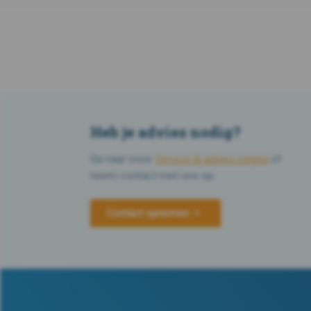
Heb je advies nodig?
Ga naar onze
Service & advies pagina
of
neem contact met ons op.
Contact opnemen