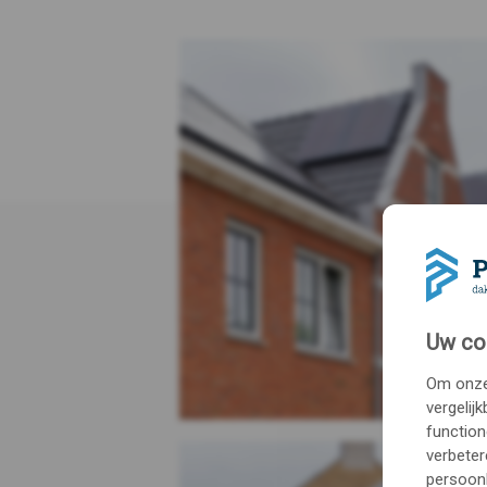
Uw co
Om onze 
vergelij
function
verbeter
persoonl