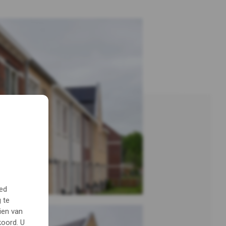
oed
 te
ien van
koord. U