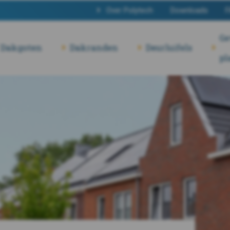
Over Polytech
Downloads
F
Ge
Dakgoten
Dakranden
Deurluifels
pl