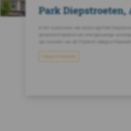
Park Diepstroeten,
In het zuidoosten van Assen ligt Park Diepstroe
gevarieerd aanbod van energiezuinige woning
zijn voorzien van de Polytech dakgoot Klassiek
Dakgoot Klassiek