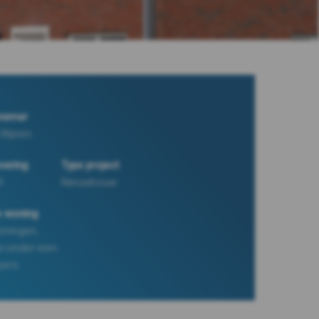
nemer
 Wijnen
vering
Type project
9
Nieuwbouw
e woning
oningen,
e-onder-een-
pers