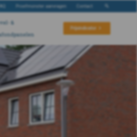
AQ
Proefmonster aanvragen
Contact
vel- &
Prijsindicator
afondpanelen