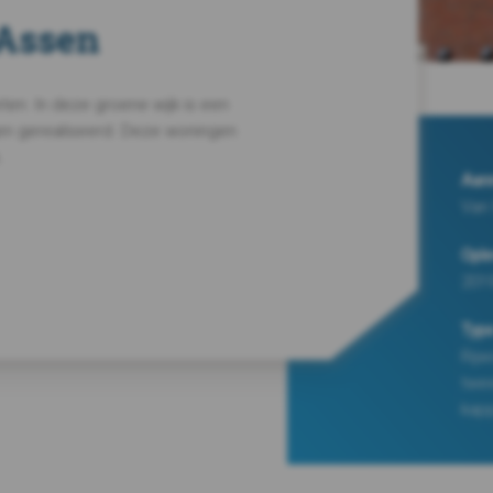
 Assen
ten. In deze groene wijk is een
en gerealiseerd. Deze woningen
.
Aan
Van
Ople
201
Typ
Rijw
twe
kap