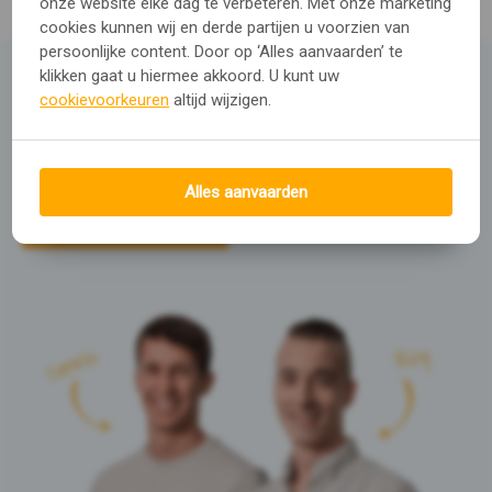
onze website elke dag te verbeteren. Met onze marketing
cookies kunnen wij en derde partijen u voorzien van
persoonlijke content. Door op ‘Alles aanvaarden’ te
klikken gaat u hiermee akkoord. U kunt uw
Heb je advies nodig?
cookievoorkeuren
altijd wijzigen.
Ga naar onze
Service & advies pagina
of
neem contact met ons op.
Alles aanvaarden
Contact opnemen