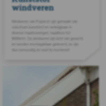
windveren
Windveren van Polytech zijn gemaakt van
volschuim kunststof en verkrijgbaar in
diverse maatvoeringen, naadloos tot
8000mm. De windveren zijn licht van gewicht
en worden montageklaar geleverd; ze zijn
dus eenvoudig en snel te monteren!