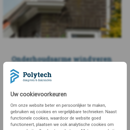
Onderhoudsarme windveren
Een windveer is een belangrijk onderdeel bij de
afwerking van een woning; het zorgt ervoor dat er
geen wind en regen onder de dakbedekking kan
komen. De kunststof windveren van Polytech zijn
Uw cookievoorkeuren
bestand tegen regen, wind en andere
weersinvloeden en hebben nauwelijks onderhoud
Om onze website beter en persoonlijker te maken,
nodig. De windveren zijn verkrijgbaar in de kleuren
gebruiken wij cookies en vergelijkbare technieken. Naast
verkeerswit (RAL 9016) en crèmewit (RAL 9001) en
functionele cookies, waardoor de website goed
zijn standaard voorzien van een dekker.
functioneert, plaatsen we ook analytische cookies om