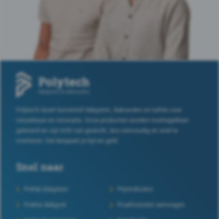
Polytech levert kunststof dakgoten, dakranden en luifels voor
nieuwbouw en renovatie. Onze producten worden montageklaar
geleverd en zijn licht van gewicht, dus eenvoudig en snel te
monteren. Dat bespaart je tijd en geld.
Snel naar
Prefab dakgoten
Prijsindicator
Proline dakgoot
Proefmonster aanvragen