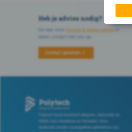
Heb je advies nodig?
Ga naar onze
Service & advies pagina
of
neem contact met ons op.
Contact opnemen
Polytech levert kunststof dakgoten, dakranden en
luifels voor nieuwbouw en renovatie. Onze
producten worden montageklaar geleverd en zijn