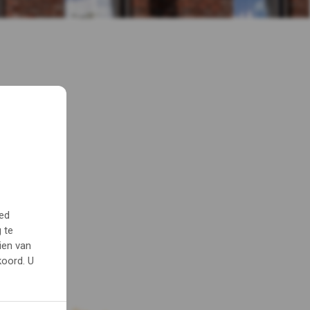
oed
 te
ien van
koord. U