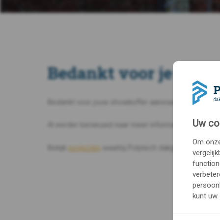
Bedankt voor je aanv
Bedankt voor jouw showkoffer aanvraag. Wij streve
Uw co
Al eerder benieuwd naar meer informatie?
Om onze 
Bekijk
projecten
waarbij Polytech dakgoten en dakran
vergelij
function
verbeter
persoonl
kunt uw