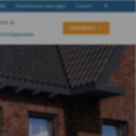
AQ
Proefmonster aanvragen
Contact
vel- &
Prijsindicator
afondpanelen