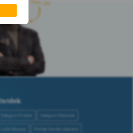
Ontdek
Dakgoot Proline
Dakgoot Klassiek
Luifel Beauty
Prefab Keralit dakrand