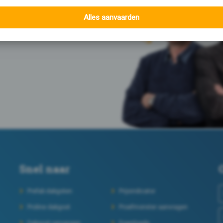
Alles aanvaarden
Snel naar
Prefab dakgoten
Prijsindicator
Proline dakgoot
Proefmonster aanvragen
Dakgoot vervangen
Downloads