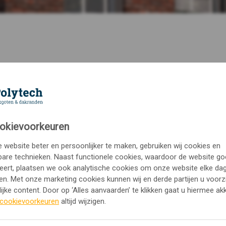
raag
n ernaar om binnen 5 werkdagen contact met je op te nemen.
okievoorkeuren
website beter en persoonlijker te maken, gebruiken wij cookies en
den zijn toegepast of vraag vrijblijvend een
prijsindicatie
aan.
kbare technieken. Naast functionele cookies, waardoor de website g
eert, plaatsen we ook analytische cookies om onze website elke dag
en. Met onze marketing cookies kunnen wij en derde partijen u voorz
ijke content. Door op ‘Alles aanvaarden’ te klikken gaat u hiermee ak
cookievoorkeuren
altijd wijzigen.