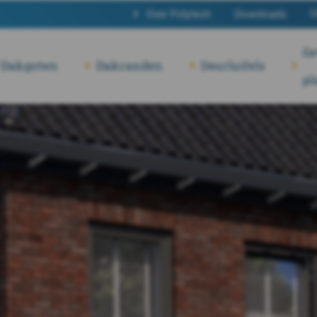
Over Polytech
Downloads
F
Ge
Dakgoten
Dakranden
Deurluifels
pl